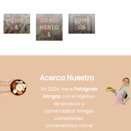
HONGO
CONDI
COMB
S
MENTO
OS
S
Acerca Nuestro
En 2024, nace
Patagonia
Hongos
con el objetivo
de producir y
comercializar hongos
comestibles.
Comenzamos con el